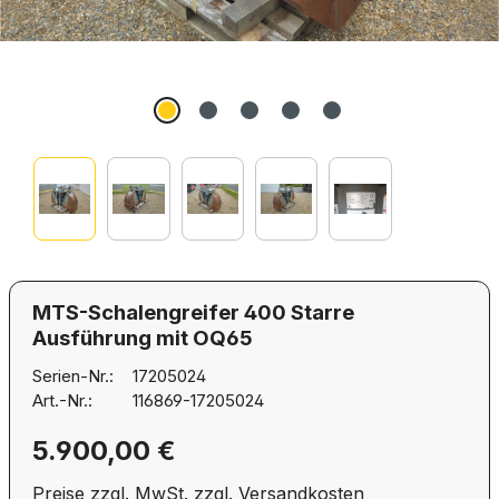
MTS-Schalengreifer 400 Starre
Ausführung mit OQ65
Serien-Nr.:
17205024
Art.-Nr.:
116869-17205024
Regulärer Preis:
5.900,00 €
Preise zzgl. MwSt. zzgl. Versandkosten