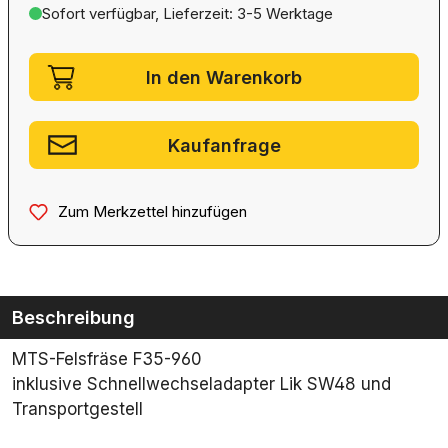
Sofort verfügbar, Lieferzeit: 3-5 Werktage
Artikel Anzahl: Gib den gewünschten We
In den Warenkorb
Kaufanfrage
Zum Merkzettel hinzufügen
Beschreibung
MTS-Felsfräse F35-960
inklusive Schnellwechseladapter Lik SW48 und
Transportgestell