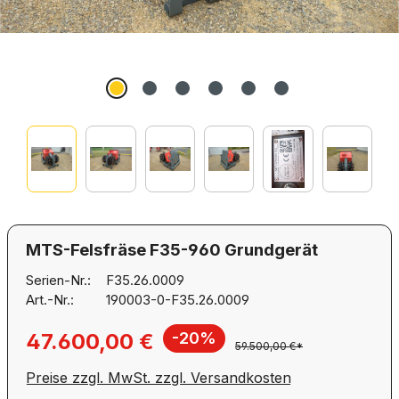
MTS-Felsfräse F35-960 Grundgerät
Serien-Nr.:
F35.26.0009
Art.-Nr.:
190003-0-F35.26.0009
Verkaufspreis:
47.600,00 €
-20%
59.500,00 €*
Preise zzgl. MwSt. zzgl. Versandkosten