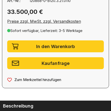
Art.-Nr.:
120868-0-B120.3.21.0110
Regulärer Preis:
33.500,00 €
Preise zzgl. MwSt. zzgl. Versandkosten
Sofort verfügbar, Lieferzeit: 3-5 Werktage
Artikel Anzahl: Gib den gewünschten We
In den Warenkorb
Kaufanfrage
Zum Merkzettel hinzufügen
Beschreibung